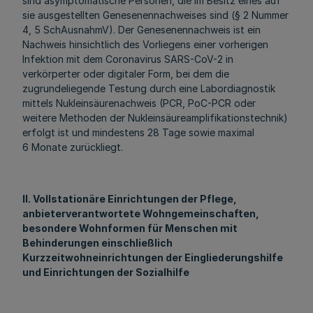
sind asymptomatische Personen, die im Besitz eines auf
sie ausgestellten Genesenennachweises sind (§ 2 Nummer
4, 5 SchAusnahmV). Der Genesenennachweis ist ein
Nachweis hinsichtlich des Vorliegens einer vorherigen
Infektion mit dem Coronavirus SARS-CoV-2 in
verkörperter oder digitaler Form, bei dem die
zugrundeliegende Testung durch eine Labordiagnostik
mittels Nukleinsäurenachweis (PCR, PoC-PCR oder
weitere Methoden der Nukleinsäureamplifikationstechnik)
erfolgt ist und mindestens 28 Tage sowie maximal
6 Monate zurückliegt.
II. Vollstationäre Einrichtungen der Pflege,
anbieterverantwortete Wohngemeinschaften,
besondere Wohnformen für Menschen mit
Behinderungen einschließlich
Kurzzeitwohneinrichtungen der Eingliederungshilfe
und Einrichtungen der Sozialhilfe