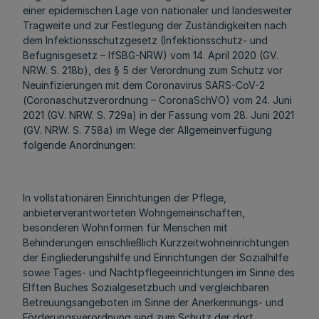
einer epidemischen Lage von nationaler und landesweiter
Tragweite und zur Festlegung der Zuständigkeiten nach
dem Infektionsschutzgesetz (Infektionsschutz- und
Befugnisgesetz – IfSBG-NRW) vom 14. April 2020 (GV.
NRW. S. 218b), des § 5 der Verordnung zum Schutz vor
Neuinfizierungen mit dem Coronavirus SARS-CoV-2
(Coronaschutzverordnung – CoronaSchVO) vom 24. Juni
2021 (GV. NRW. S. 729a) in der Fassung vom 28. Juni 2021
(GV. NRW. S. 758a) im Wege der Allgemeinverfügung
folgende Anordnungen:
In vollstationären Einrichtungen der Pflege,
anbieterverantworteten Wohngemeinschaften,
besonderen Wohnformen für Menschen mit
Behinderungen einschließlich Kurzzeitwohneinrichtungen
der Eingliederungshilfe und Einrichtungen der Sozialhilfe
sowie Tages- und Nachtpflegeeinrichtungen im Sinne des
Elften Buches Sozialgesetzbuch und vergleichbaren
Betreuungsangeboten im Sinne der Anerkennungs- und
Förderungsverordnung sind zum Schutz der dort