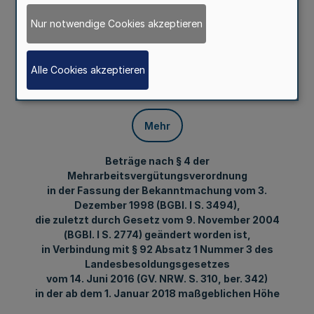
ab dem 1. Januar
Nur notwendige Cookies akzeptieren
2018 maßgeblichen
Alle Cookies akzeptieren
Höhe
Mehr
Beträge nach § 4 der
Mehrarbeitsvergütungsverordnung
in der Fassung der Bekanntmachung vom 3.
Dezember 1998 (BGBl. I S. 3494),
die zuletzt durch Gesetz vom 9. November 2004
(BGBl. I S. 2774) geändert worden ist,
in Verbindung mit § 92 Absatz 1 Nummer 3 des
Landesbesoldungsgesetzes
vom 14. Juni 2016 (GV. NRW. S. 310, ber. 342)
in der ab dem 1. Januar 2018 maßgeblichen Höhe