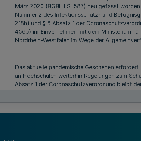
März 2020 (BGBl. I S. 587) neu gefasst worden i
Nummer 2 des Infektionsschutz- und Befugnisge
218b) und § 6 Absatz 1 der Coronaschutzverord
456b) im Einvernehmen mit dem Ministerium für
Nordrhein-Westfalen im Wege der Allgemeinver
Das aktuelle pandemische Geschehen erfordert 
an Hochschulen weiterhin Regelungen zum Schu
Absatz 1 der Coronaschutzverordnung bleibt de
Hochschulen nach Maßgabe gesonderter Anordn
Infektionsschutzgesetzes zulässig.
Auf Grundlage des § 6 Absatz 1 der Coronaschu
Infektionsschutzgesetzes ergehen deshalb fol