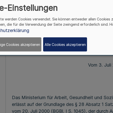
e-Einstellungen
Mehr
ite werden Cookies verwendet. Sie können entweder allen Cookies 
Durchführung von Lehr- und Praxisveran
hen, die für die Verwendung der Seite zwingend erforderlich sind. Hi
Hochschulen im Land Nordrhein-Westfalen
hutzerklärung
Arbeit,
Gesundheit und
ige Cookies akzeptieren
Alle Cookies akzeptieren
Vom 3. Juli
Das Ministerium für Arbeit, Gesundheit und Soz
erlässt auf der Grundlage des § 28 Absatz 1 Sa
vom 20. Juli 2000 (BGBl. I S. 1045), der durch 