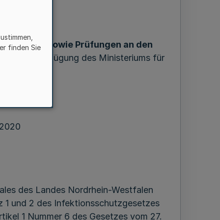
zustimmen,
staltungen sowie Prüfungen an den
er finden Sie
Allgemeinverfügung des Ministeriums für
 Soziales
 2020
iales des Landes Nordrhein-Westfalen
tz 1 und 2 des Infektionsschutzgesetzes
Artikel 1 Nummer 6 des Gesetzes vom 27.