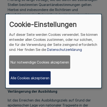
Stellen bestimmten Quarantänebestimmungen gelten.
Hierbei sind insbesondere die Richtlinien und
Empfehlungen des Robert Koch-Instituts zu beachten.
Cookie-Einstellungen
3.4
Die Zusammensetzung der Prüfungsausschüsse richtet
sich nach § 4 der Verordnung zur Sicherung der
Auf dieser Seite werden Cookies verwendet. Sie können
Ausbildungen in den Gesundheitsfachberufen während
entweder allen Cookies zustimmen, oder nur solchen,
einer epidemischen Lage von nationaler Tragweite. Für die
die für die Verwendung der Seite zwingend erforderlich
landesrechtlich geregelten Ausbildungen im
sind. Hier finden Sie die
Datenschutzerklärung
Rettungswesen, in der Altenpflegehilfe sowie in der
Gesundheits- und (Kinder-) Krankenpflegeassistenz
Nur notwendige Cookies akzeptieren
gelten die Regelungen des § 4 der vorgenannten
Verordnung entsprechend.
Alle Cookies akzeptieren
4.
Verlängerung der Ausbildung
Ist das Erreichen des Ausbildungsziels auf Grund der
epidemischen Lage von nationaler Tragweite in der