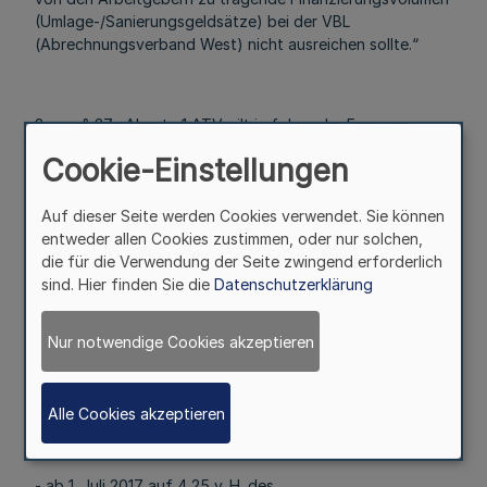
(Umlage-/Sanierungsgeldsätze) bei der VBL
(Abrechnungsverband West) nicht ausreichen sollte.“
2. § 37a Absatz 1 ATV gilt in folgender Fassung:
Cookie-Einstellungen
1
„(1)
Bei Pflichtversicherten, für die der Umlagesatz des
Auf dieser Seite werden Cookies verwendet. Sie können
Abrechnungsverbandes Ost der VBL maßgebend ist,
entweder allen Cookies zustimmen, oder nur solchen,
beträgt der Arbeitnehmerbeitrag zur Pflichtversicherung
die für die Verwendung der Seite zwingend erforderlich
2,0 v. H. des zusatzversorgungspflichtigen Entgelts.
sind. Hier finden Sie die
Datenschutzerklärung
2
Dieser Arbeitnehmerbeitrag zur Kapitaldeckung erhöht
sich wie folgt:
Nur notwendige Cookies akzeptieren
- ab 1. Juli 2015 auf 2,75 v. H. des
zusatzversorgungspflichtigen Entgelts,
Alle Cookies akzeptieren
- ab 1. Juli 2016 auf 3,5 v. H. des
zusatzversorgungspflichtigen Entgelts und
- ab 1. Juli 2017 auf 4,25 v. H. des