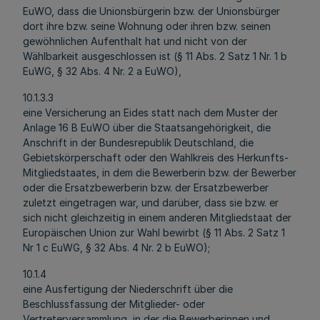
EuWO, dass die Unionsbürgerin bzw. der Unionsbürger
dort ihre bzw. seine Wohnung oder ihren bzw. seinen
gewöhnlichen Aufenthalt hat und nicht von der
Wählbarkeit ausgeschlossen ist (§ 11 Abs. 2 Satz 1 Nr. 1 b
EuWG, § 32 Abs. 4 Nr. 2 a EuWO),
10.1.3.3
eine Versicherung an Eides statt nach dem Muster der
Anlage 16 B EuWO über die Staatsangehörigkeit, die
Anschrift in der Bundesrepublik Deutschland, die
Gebietskörperschaft oder den Wahlkreis des Herkunfts-
Mitgliedstaates, in dem die Bewerberin bzw. der Bewerber
oder die Ersatzbewerberin bzw. der Ersatzbewerber
zuletzt eingetragen war, und darüber, dass sie bzw. er
sich nicht gleichzeitig in einem anderen Mitgliedstaat der
Europäischen Union zur Wahl bewirbt (§ 11 Abs. 2 Satz 1
Nr 1 c EuWG, § 32 Abs. 4 Nr. 2 b EuWO);
10.1.4
eine Ausfertigung der Niederschrift über die
Beschlussfassung der Mitglieder- oder
Vertreterversammlung, in der die Bewerberinnen und