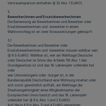
Vertrauensperson enthalten (§ 32 Abs. 1 EuWO).
5
Bewerber/innen und Ersatzbewerber/innen
Die Benennung als Bewerberinnen und Bewerber oder
Ersatzbewerberinnen und –bewerber in einem
Wahlvorschlag ist an zwei Voraussetzungen geknüpft:
5.1
Die Bewerberinnen und Bewerber oder
Ersatzbewerberinnen und -bewerber müssen wählbar sein
(§ 6 b EuWG). Wählbar ist, wer am Wahltage Deutsche
oder Deutscher im Sinne des Artikels 116 Abs. 1 des
Grundgesetzes ist und das 18. Lebensjahr vollendet hat
oder
wer Unionsbürgerin oder -bürger ist, in der
Bundesrepublik Deutschland eine Wohnung innehat oder
sich sonst gewöhnlich aufhält, am Wahltage die
Staatsangehörigkeit eines Mitgliedstaates der
Europäischen Union besitzt und das 18. Lebensjahr
vollendet hat (§ 6 b Abs. 1 und 2 EuWG).
Auf die in § 6 b Abs. 3 und 4 EuWG genannten