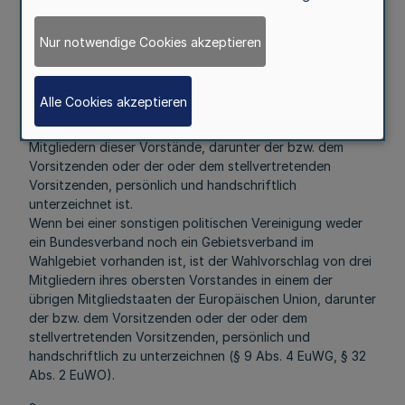
Bundesorganisation, ist der Wahlvorschlag von allen
Vorständen der nächst niedrigeren Gebietsverbände im
Nur notwendige Cookies akzeptieren
Wahlgebiet wie vorstehend angegeben zu unterzeichnen.
Auch in diesem Falle genügen die Unterschriften des
einreichenden Vorstandes, wenn dieser innerhalb der
Alle Cookies akzeptieren
Einreichungsfrist eine schriftliche Vollmacht der anderen
beteiligten Vorstände beibringt, die von mindestens drei
Mitgliedern dieser Vorstände, darunter der bzw. dem
Vorsitzenden oder der oder dem stellvertretenden
Vorsitzenden, persönlich und handschriftlich
unterzeichnet ist.
Wenn bei einer sonstigen politischen Vereinigung weder
ein Bundesverband noch ein Gebietsverband im
Wahlgebiet vorhanden ist, ist der Wahlvorschlag von drei
Mitgliedern ihres obersten Vorstandes in einem der
übrigen Mitgliedstaaten der Europäischen Union, darunter
der bzw. dem Vorsitzenden oder der oder dem
stellvertretenden Vorsitzenden, persönlich und
handschriftlich zu unterzeichnen (§ 9 Abs. 4 EuWG, § 32
Abs. 2 EuWO).