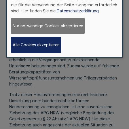
Hinblick auf die abrechenbaren Investitionskosten nach §
die für die Verwendung der Seite zwingend erforderlich
82 Absatz 3 SGB XI entstehen.
sind. Hier finden Sie die
Datenschutzerklärung
Als Begründung für die derzeit sehr zögerliche
Antragstellung wurde von den Verbänden der
Nur notwendige Cookies akzeptieren
Leistungserbringer mehrfach genannt, dass die
Umsetzung des APG NRW und der APG DVO NRW die
Leistungserbringer bei der Antragstellung im ersten
Alle Cookies akzeptieren
Verfahren nach diesen Vorschriften vor allem deshalb vor
erhebliche Herausforderungen stellt, weil teilweise
erheblich in die Vergangenheit zurückreichende
Unterlagen beizubringen sind. Zudem wurde auf fehlende
Beratungskapazitäten von
Wirtschaftsprüfungsunternehmen und Trägerverbänden
hingewiesen.
Trotz dieser Herausforderungen eine rechtssichere
Umsetzung einer bundesrechtskonformen
Neuberechnung zu ermöglichen, ist eine ausdrückliche
Zielsetzung des APG NRW (vergleiche Begründung des
Gesetzgebers zu § 22 Absatz 1 APG NRW). Um diese
Zielsetzung auch angesichts der aktuellen Situation zu