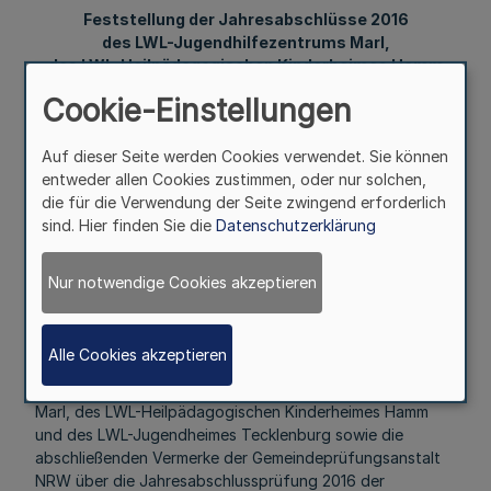
Feststellung der Jahresabschlüsse 2016
des LWL-Jugendhilfezentrums Marl,
des LWL-Heilpädagogischen Kinderheimes Hamm
und
Cookie-Einstellungen
des LWL-Jugendheimes Tecklenburg
Auf dieser Seite werden Cookies verwendet. Sie können
Bekanntmachung des Landschaftsverbandes Westfalen-
entweder allen Cookies zustimmen, oder nur solchen,
Lippe
die für die Verwendung der Seite zwingend erforderlich
sind. Hier finden Sie die
Datenschutzerklärung
Vom 26. April 2018
Nur notwendige Cookies akzeptieren
Der Beschluss der Landschaftsversammlung Westfalen-
Alle Cookies akzeptieren
Lippe vom 23. November 2017 über die Feststellung der
Jahresabschlüsse 2016 des LWL-Jugendhilfezentrums
Marl, des LWL-Heilpädagogischen Kinderheimes Hamm
und des LWL-Jugendheimes Tecklenburg sowie die
abschließenden Vermerke der Gemeindeprüfungsanstalt
NRW über die Jahresabschlussprüfung 2016 der