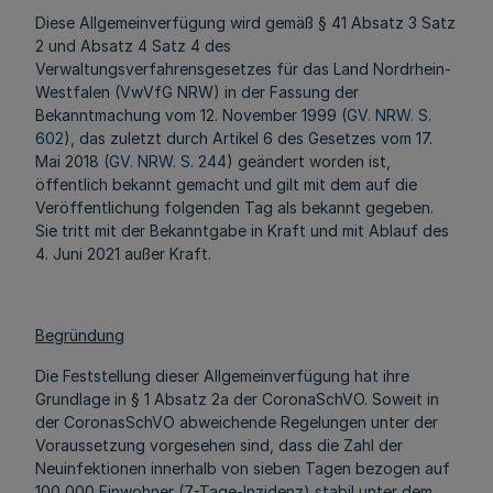
Diese Allgemeinverfügung wird gemäß § 41 Absatz 3 Satz
2 und Absatz 4 Satz 4 des
Verwaltungsverfahrensgesetzes für das Land Nordrhein-
Westfalen (VwVfG NRW) in der Fassung der
Bekanntmachung vom 12. November 1999 (
GV. NRW. S.
602
), das zuletzt durch Artikel 6 des Gesetzes vom 17.
Mai 2018 (
GV. NRW. S. 244
) geändert worden ist,
öffentlich bekannt gemacht und gilt mit dem auf die
Veröffentlichung folgenden Tag als bekannt gegeben.
Sie tritt mit der Bekanntgabe in Kraft und mit Ablauf des
4. Juni 2021 außer Kraft.
Begründung
Die Feststellung dieser Allgemeinverfügung hat ihre
Grundlage in § 1 Absatz 2a der CoronaSchVO. Soweit in
der CoronasSchVO abweichende Regelungen unter der
Voraussetzung vorgesehen sind, dass die Zahl der
Neuinfektionen innerhalb von sieben Tagen bezogen auf
100 000 Einwohner (7-Tage-Inzidenz) stabil unter dem