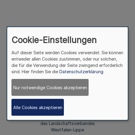
Der Beschluss der Landschaftsversammlung Westfalen-
Lippe vom 27. Januar 2022 über den Gesamtabschluss
Cookie-Einstellungen
2020 ist im Internet unter
Auf dieser Seite werden Cookies verwendet. Sie können
https://www2.lwl.org/de/LWL/portal/der-lwl-im-
entweder allen Cookies zustimmen, oder nur solchen,
ueberblick/der-lwl-zahlen/bekanntmachungen/
die für die Verwendung der Seite zwingend erforderlich
sind. Hier finden Sie die
Datenschutzerklärung
öffentlich bekannt gemacht worden.
Nur notwendige Cookies akzeptieren
Münster, den 28. Juli 2022
Alle Cookies akzeptieren
Der Direktor
des Landschaftsverbandes
Westfalen-Lippe