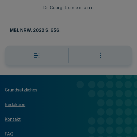
Dr. Georg L u n e m a n n
MBl
. NRW. 2022 S. 656.
Grundsätzliches
Redaktion
Kontakt
FAQ