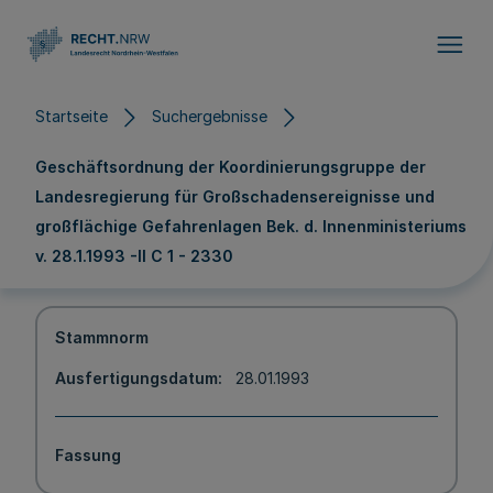
Direkt zum Inhalt
Startseite
Suchergebnisse
Geschäftsordnung der Koordinierungsgruppe der
Landesregierung für Großschadensereignisse und
großflächige Gefahrenlagen Bek. d. Innenministeriums
v. 28.1.1993 -II C 1 - 2330
Stammnorm
Ausfertigungsdatum
28.01.1993
Fassung