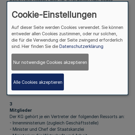
Ressort bleibt für die in seinem Geschäftsbereich zu
treffenden Maßnahmen zuständig.
Cookie-Einstellungen
2
Auf dieser Seite werden Cookies verwendet. Sie können
Aufgaben
entweder allen Cookies zustimmen, oder nur solchen,
Die KG hat die Aufgabe,
die für die Verwendung der Seite zwingend erforderlich
- die von den betroffenen Fachressorts zu treffenden
sind. Hier finden Sie die
Datenschutzerklärung
Maßnahmen abzustimmen,
- allgemeine Empfehlungen zu erarbeiten, die umgehend
an die für die Umsetzung zuständigen Behörden und
Nur notwendige Cookies akzeptieren
Dienststellen zu übermitteln sind,
- Informationen zu sammeln und geordnet an die
zuständigen Behörden und Dienststellen zu übermitteln,
Alle Cookies akzeptieren
- Planspiele und Übungen zu konzipieren, durchzuführen
und auszuwerten.
3
Mitglieder
Der KG gehört je ein Vertreter der folgenden Ressorts an:
- Innenministerium (zugleich Geschäftsstelle)
- Minister und Chef der Staatskanzlei