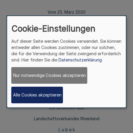
Vom 25. März 2020
Cookie-Einstellungen
Auf dieser Seite werden Cookies verwendet. Sie können
Die Haushaltssatzung des Landschaftsverbandes
entweder allen Cookies zustimmen, oder nur solchen,
Rheinland für die Haushaltsjahre 2020/2021 ist im Internet
die für die Verwendung der Seite zwingend erforderlich
unter www.bekanntmachungen.lvr.de öffentlich bekannt
sind. Hier finden Sie die
Datenschutzerklärung
gemacht worden.
Nur notwendige Cookies akzeptieren
Köln, den 25. März 2020
Alle Cookies akzeptieren
Die Direktorin des
Landschaftsverbandes Rheinland
L u b e k