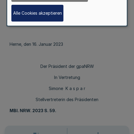
Die Haushaltssatzung der Gemeindeprüfungsanstalt
Nordrhein-Westfalen (gpaNRW) für das Haushaltsjahr
Alle Cookies akzeptieren
2023 ist im Internet unter https://gpanrw.de/aktuelles
öffentlich bekannt gemacht worden.
Herne, den 16. Januar 2023
Der Präsident der gpaNRW
In Vertretung
Simone K a s p a r
Stellvertreterin des Präsidenten
MBl
. NRW. 2023 S. 59.