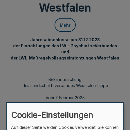
Westfalen
Mehr
Jahresabschlüsse per 31.12.2023
der Einrichtungen des LWL-PsychiatrieVerbundes
und
der LWL-Maßregelvollzugseinrichtungen Westfalen
Bekanntmachung
des Landschaftsverbandes Westfalen-Lippe
Vom 7. Februar 2025
Cookie-Einstellungen
Die Jahresabschlüsse per 31.12.2023 der Einrichtungen des
LWL-PsychiatrieVerbundes und der LWL-
Auf dieser Seite werden Cookies verwendet. Sie können