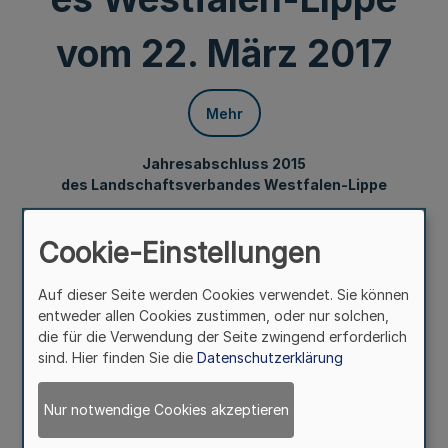
vom 22. März 2017
Mehr
Jahresabschluss 2015
des Landschaftsverbandes Westfalen-Lippe
Bekanntmachung des Landschaftsverbandes Westfalen-
Cookie-Einstellungen
Lippe
vom 22. März 2017
Auf dieser Seite werden Cookies verwendet. Sie können
entweder allen Cookies zustimmen, oder nur solchen,
die für die Verwendung der Seite zwingend erforderlich
Der Beschluss der Landschaftsversammlung Westfalen-
sind. Hier finden Sie die
Datenschutzerklärung
Lippe vom 24. November 2016 über den Jahresabschluss
2015 ist im Internet unter
http://www.lwl.org/LWL/Der_LWL/Organisation/Zahle
Nur notwendige Cookies akzeptieren
n-Fakten-Dokumente/Bekanntmachungen
öffentlich
bekannt gemacht worden.