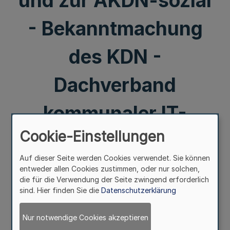
und zur AKDN-sozial
- Bekanntmachung
des KDN -
Dachverband
kommunaler IT-
Cookie-Einstellungen
Dienstleister
Auf dieser Seite werden Cookies verwendet. Sie können
entweder allen Cookies zustimmen, oder nur solchen,
Mehr
die für die Verwendung der Seite zwingend erforderlich
sind. Hier finden Sie die
Datenschutzerklärung
Jahresabschluss 2019
- abschließende Prüfvermerke der gpaNRW zum KDN
Nur notwendige Cookies akzeptieren
und zur AKDN-sozial -