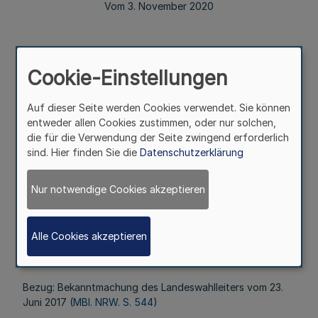
Vom 3. November 2020
Cookie-Einstellungen
Der Landtagsabgeordnete Herr Marco Voge hat sein
Mandat mit Ablauf des 31. Oktober 2020 niedergelegt. Als
Auf dieser Seite werden Cookies verwendet. Sie können
Nachfolgerin ist mit Wirkung vom 1. November 2020
entweder allen Cookies zustimmen, oder nur solchen,
die für die Verwendung der Seite zwingend erforderlich
sind. Hier finden Sie die
Datenschutzerklärung
Frau Dr. Antoinette Bunse
Nur notwendige Cookies akzeptieren
aus der Landesliste der Christlich Demokratischen Union
(CDU) Mitglied des Landtags.
Alle Cookies akzeptieren
Bezug: Bekanntmachung des Landeswahlleiters vom 23.
Juni 2017 (
MBl. NRW. S. 544
)