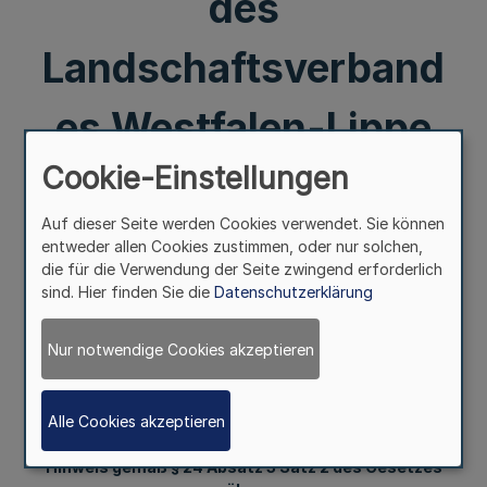
des
Landschaftsverband
es Westfalen-Lippe
Cookie-Einstellungen
vom 12. April 2017
Auf dieser Seite werden Cookies verwendet. Sie können
entweder allen Cookies zustimmen, oder nur solchen,
Mehr
die für die Verwendung der Seite zwingend erforderlich
sind. Hier finden Sie die
Datenschutzerklärung
Öffentlich-rechtliche Vereinbarung über die
Zusammenarbeit
Nur notwendige Cookies akzeptieren
auf dem Gebiet der Vergabe von Lieferungen und
Leistungen zwischen
der Stadt Leverkusen, der Stadt Köln, dem
Alle Cookies akzeptieren
Landschaftsverband Rheinland
und dem Landschaftsverband Westfalen-Lippe
Hinweis gemäß § 24 Absatz 3 Satz 2 des Gesetzes