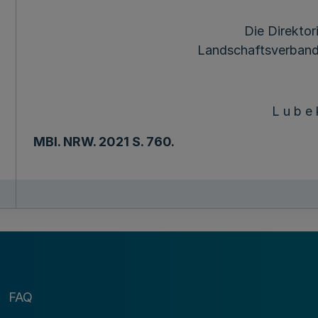
Die Direktor
Landschaftsverband
L u b e 
MBl
. NRW. 2021 S. 760.
FAQ