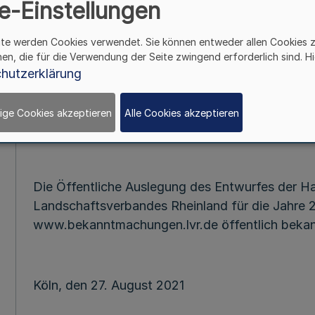
e-Einstellungen
ite werden Cookies verwendet. Sie können entweder allen Cookies 
Bekanntma
hen, die für die Verwendung der Seite zwingend erforderlich sind. Hi
des Landschaftsverba
hutzerklärung
ige Cookies akzeptieren
Alle Cookies akzeptieren
Vom 27. Augu
Die Öffentliche Auslegung des Entwurfes der H
Landschaftsverbandes Rheinland für die Jahre 2
www.bekanntmachungen.lvr.de öffentlich beka
Köln, den 27. August 2021