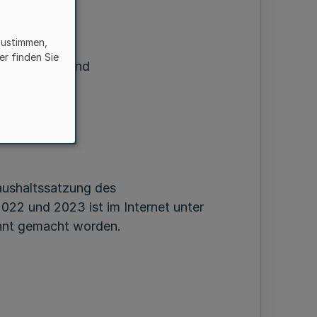
zustimmen,
chung
er finden Sie
ndes Rheinland
st 2021
aushaltssatzung des
022 und 2023 ist im Internet unter
nnt gemacht worden.