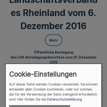
es Rheinland vom 6.
Dezember 2016
Mehr
Öffentliche Auslegung
des LVR-Beteiligungsberichtes zum 31. Dezember
2015
Bekanntmachung des Landschaftsverbandes Rheinland
Cookie-Einstellungen
vom 6. Dezember 2016
Auf dieser Seite werden Cookies verwendet. Sie können
Aufgrund des § 23 Absatz 2 der
entweder allen Cookies zustimmen, oder nur solchen,
Landschaftsverbandsordnung für das Land Nordrhein-
die für die Verwendung der Seite zwingend erforderlich
Westfalen, in der Fassung vom 14. Juli 1994 (
GV. NRW. S.
sind. Hier finden Sie die
Datenschutzerklärung
657
), zuletzt geändert durch Artikel 6 des Gesetzes vom
23. Oktober 2012 (
GV. NRW. S. 474
), in Verbindung mit §