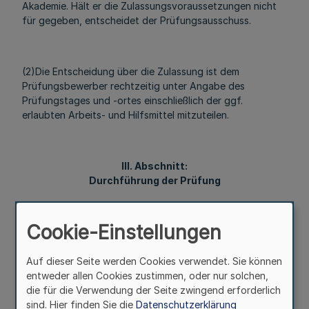
Akademie. Hält er die Zulassungsvoraussetzungen nicht
für gegeben, entscheidet der Prüfungsausschuss.
(2)Die Entscheidung über die Zulassung ist dem
Prüfungsbewerber rechtzeitig unter Angabe des
Prüfungstages und -ortes einschließlich der ggf.
erlaubten Arbeits- und Hilfsmittel mitzuteilen.
III. Abschnitt:
Durchführung der Prüfung
Cookie-Einstellungen
§ 10
Prüfungsgegenstand
Auf dieser Seite werden Cookies verwendet. Sie können
entweder allen Cookies zustimmen, oder nur solchen,
die für die Verwendung der Seite zwingend erforderlich
In der Prüfung hat der Prüfungsteilnehmer die Kompetenz
sind. Hier finden Sie die
Datenschutzerklärung