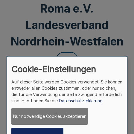
Roma e.V.
Landesverband
Nordrhein-Westfalen
Mehr
Cookie-Einstellungen
Rahmenvereinbarung
zwischen der Landesregierung Nordrhein-Westfalen
Auf dieser Seite werden Cookies verwendet. Sie können
und dem Verband
entweder allen Cookies zustimmen, oder nur solchen,
deutscher Sinti und Roma e.V. Landesverband
die für die Verwendung der Seite zwingend erforderlich
Nordrhein-Westfalen
sind. Hier finden Sie die
Datenschutzerklärung
Nur notwendige Cookies akzeptieren
Bekanntmachung
des Ministers für Bundes- und Europaangelegenheiten,