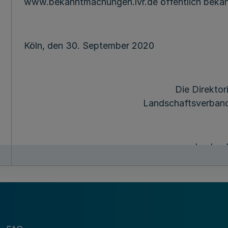
www.bekanntmachungen.lvr.de öffentlich beka
Köln, den 30. September 2020
Die Direktor
Landschaftsverband
L u b e 
MBl
. NRW. 2020 S. 631.