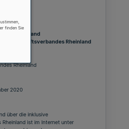
zustimmen,
g
er finden Sie
andes Rheinland
des Landschaftsverbandes Rheinland
chung
ndes Rheinland
mber 2020
d über die inklusive
heinland ist im Internet unter