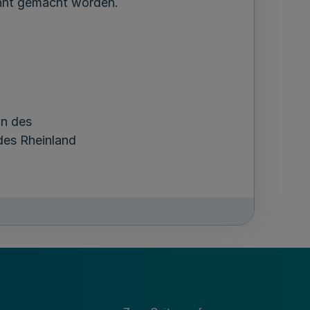
nnt gemacht worden.
in des
es Rheinland
k