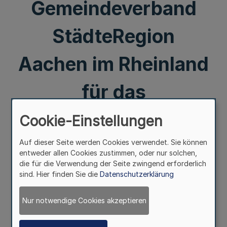
Gemeindeverband
StädteRegion
Aachen im Rheinland
für das
Haushaltsjahr 2023
Cookie-Einstellungen
(Ausgleichsabgabeor
Auf dieser Seite werden Cookies verwendet. Sie können
entweder allen Cookies zustimmen, oder nur solchen,
die für die Verwendung der Seite zwingend erforderlich
dnung 2023)
sind. Hier finden Sie die
Datenschutzerklärung
Nur notwendige Cookies akzeptieren
Mehr