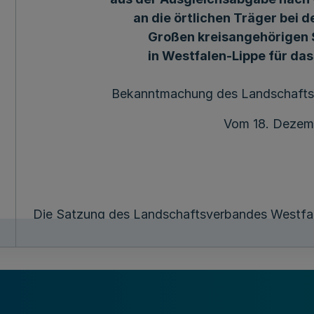
an die örtlichen Träger bei d
Großen kreisangehörigen 
in Westfalen-Lippe für da
Bekanntmachung des Landschafts
Vom 18. Dezem
Die Satzung des Landschaftsverbandes Westfal
Mitteln des LWL-Inklusionsamts Arbeit aus der
Buchs Sozialgesetzbuch vom 23. Dezember 2016 
Artikel 2 des Gesetzes vom 10. Dezember 2019 (
die örtlichen Träger bei den kreisfreien Städte
Kreisen in Westfalen-Lippe für das Haushaltsjahr