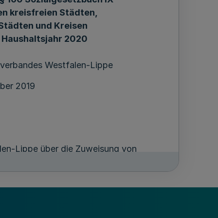
en kreisfreien Städten,
Städten und Kreisen
s Haushaltsjahr 2020
verbandes Westfalen-Lippe
ber 2019
en-Lippe über die Zuweisung von
 Ausgleichsabgabe nach § 160 Neunten
(BGBl. I S. 3234), das zuletzt durch
BGBl. I S. 2135) geändert worden ist, an
n, Großen kreisangehörigen Städten und
 2020 ist im Internet unter