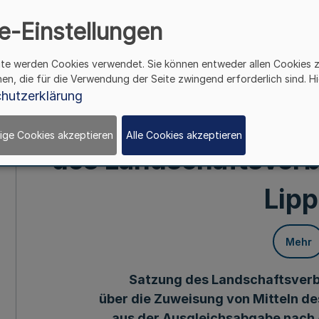
Träger bei den krei
e-Einstellungen
Großen kreisangehö
ite werden Cookies verwendet. Sie können entweder allen Cookies 
Kreisen in Westfal
hen, die für die Verwendung der Seite zwingend erforderlich sind. Hi
hutzerklärung
Haushaltsjahr 202
ige Cookies akzeptieren
Alle Cookies akzeptieren
des Landschaftsver
Lip
Mehr
Satzung des Landschaftsver
über die Zuweisung von Mitteln de
aus der Ausgleichsabgabe nach 