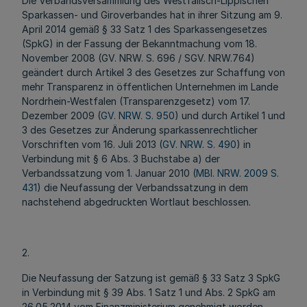
Die Verbandsversammlung des Westfälisch-Lippischen
Sparkassen- und Giroverbandes hat in ihrer Sitzung am 9.
April 2014 gemäß § 33 Satz 1 des Sparkassengesetzes
(SpkG) in der Fassung der Bekanntmachung vom 18.
November 2008 (GV. NRW. S. 696 / SGV. NRW.764)
geändert durch Artikel 3 des Gesetzes zur Schaffung von
mehr Transparenz in öffentlichen Unternehmen im Lande
Nordrhein-Westfalen (Transparenzgesetz) vom 17.
Dezember 2009 (
GV. NRW. S. 950
) und durch Artikel 1 und
3 des Gesetzes zur Änderung sparkassenrechtlicher
Vorschriften vom 16. Juli 2013 (
GV. NRW. S. 490
) in
Verbindung mit § 6 Abs. 3 Buchstabe a) der
Verbandssatzung vom 1. Januar 2010 (
MBl. NRW. 2009 S.
431
) die Neufassung der Verbandssatzung in dem
nachstehend abgedruckten Wortlaut beschlossen.
2.
Die Neufassung der Satzung ist gemäß § 33 Satz 3 SpkG
in Verbindung mit § 39 Abs. 1 Satz 1 und Abs. 2 SpkG am
26.05.2014 vom Finanzministerium genehmigt worden.