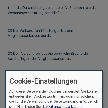
f) die Durchführung besonderer Maßnahmen, die die
Verbandsversammlung beschließt.
(2) Der Verband führt Prüfungen bei den
Mitgliedssparkassen durch.
(3) Dem Verband obliegt die berufliche Bildung der
Beschäftigten der Mitgliedssparkassen.
(4) Dem Verband obliegt die Beratung der
Cookie-Einstellungen
Sparkassenaufsichtsbehörden, insbesondere durch
Erstattung von Gutachten.
Auf dieser Seite werden Cookies verwendet. Sie können
entweder allen Cookies zustimmen, oder nur solchen,
die für die Verwendung der Seite zwingend erforderlich
(5) Zur Wahrnehmung seiner Aufgaben kann der Verband
sind. Hier finden Sie die
Datenschutzerklärung