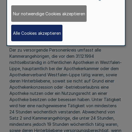
Zusatzversorgungswerkes die Vorschriften der
Hauptsatzung und der Geschäftsordnung der
Nur notwendige Cookies akzeptieren
Apothekerkammer Westfalen-Lippe sinngemäß.
§ 11
Versorgungsberechtigter Personenkreis
Alle Cookies akzeptieren
(1)
Der zu versorgende Personenkreis umfasst alle
Kammerangehörigen, die vor dem 31.12.1994
nichtselbständig in öffentlichen Apotheken in Westfalen-
Lippe, hauptamtlich bei der Apothekerkammer oder dem
Apothekerverband Westfalen-Lippe tätig waren, sowie
deren Hinterbliebene, soweit sie nicht auf Grund einer
Apothekenkonzession oder -betriebserlaubnis eine
Apotheke nutzen oder ein Nutzungsrecht an einer
Apotheke besitzen oder besessen haben. Unter Tätigkeit
wird hier eine nachgewiesene Tätigkeit von mindestens
24 Stunden wöchentlich verstanden. Abweichend von
Satz 2 sind Kammerangehörige, die unter 24 Stunden,
mindestens jedoch 19 Stunden wöchentlich tätig waren,
sowie deren Hinterbliebene versorgungsberechtigt, wenn