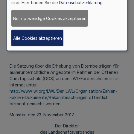
außerunterrichtliche Angebote
sind. Hier finden Sie die
Datenschutzerklärung
im Rahmen der Offenen Ganztagsschule (OGS)
an den LWL-Förderschulen
Nur notwendige Cookies akzeptieren
Bekanntmachung des Landschaftsverbandes Westfalen-
Lippe
Alle Cookies akzeptieren
Vom 23. November 2017
Die Satzung über die Erhebung von Elternbeiträgen für
außerunterrichtliche Angebote im Rahmen der Offenen
Ganztagsschule (OGS) an den LWL-Förderschulen ist im
Internet unter
http://www.lwl.org/LWL/Der_LWL/Organisation/Zahlen-
Fakten-Dokumente/Bekanntmachungen
öffentlich
bekannt gemacht worden.
Münster, den 23. November 2017
Der Direktor
des Landschaftsverbandes