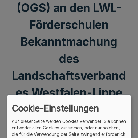
(OGS) an den LWL-
Förderschulen
Bekanntmachung
des
Landschaftsverband
es Westfalen-Lippe
Cookie-Einstellungen
Mehr
Auf dieser Seite werden Cookies verwendet. Sie können
Satzung
entweder allen Cookies zustimmen, oder nur solchen,
über
die Erhebung von Elternbeiträgen für
die für die Verwendung der Seite zwingend erforderlich