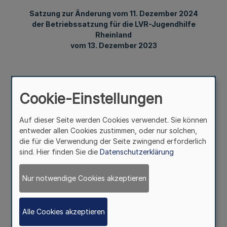
Satzung zur Änderung vom 11. Dezember 2024
der Betriebssatzung für die LVR-Jugendhilfe
Rheinland
vom 13. Dezember 2023
Bekanntmachung
des Landschaftsverbandes Rheinland
Cookie-Einstellungen
Vom 12. Dezember 2024
Auf dieser Seite werden Cookies verwendet. Sie können
entweder allen Cookies zustimmen, oder nur solchen,
die für die Verwendung der Seite zwingend erforderlich
sind. Hier finden Sie die
Datenschutzerklärung
Die Satzung zur Änderung vom 11. Dezember 2024 der
Betriebssatzung für die LVR-Jugendhilfe Rheinland vom
13. Dezember 2023 ist im Internet unter
Nur notwendige Cookies akzeptieren
www.bekanntmachungen.lvr.de öffentlich bekannt
gemacht worden.
Alle Cookies akzeptieren