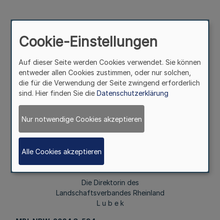
Bekanntmachung
Cookie-Einstellungen
des Landschaftsverbandes Rheinland
Vom 26. April 2024
Auf dieser Seite werden Cookies verwendet. Sie können
entweder allen Cookies zustimmen, oder nur solchen,
die für die Verwendung der Seite zwingend erforderlich
sind. Hier finden Sie die
Datenschutzerklärung
Die Satzung zur Änderung vom 26. April 2024 der
Betriebssatzung der LVR-Kliniken vom 28. August 2009
ist im Internet unter
www.bekanntmachungen.lvr.de
Nur notwendige Cookies akzeptieren
öffentlich bekannt gemacht worden.
Alle Cookies akzeptieren
Köln, den 26. April 2024
Die Direktorin des
Landschaftsverbandes Rheinland
L u b e k