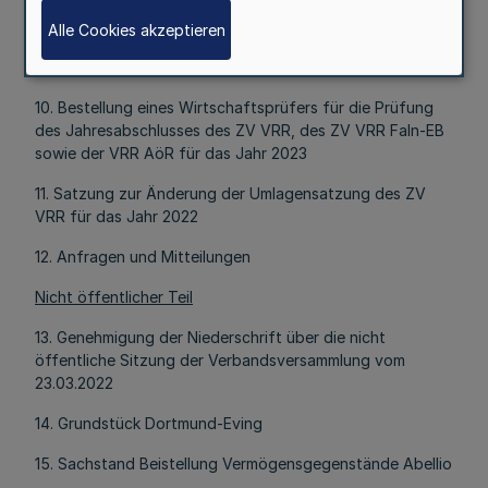
9. Jahresabschluss des Eigenbetriebs ZV VRR FaIn-EB für
Alle Cookies akzeptieren
das Jahr 2021 und Entlastung der Betriebsleitung und der
Mitglieder des Betriebsausschusses
10. Bestellung eines Wirtschaftsprüfers für die Prüfung
des Jahresabschlusses des ZV VRR, des ZV VRR FaIn-EB
sowie der VRR AöR für das Jahr 2023
11. Satzung zur Änderung der Umlagensatzung des ZV
VRR für das Jahr 2022
12. Anfragen und Mitteilungen
Nicht öffentlicher Teil
13. Genehmigung der Niederschrift über die nicht
öffentliche Sitzung der Verbandsversammlung vom
23.03.2022
14. Grundstück Dortmund-Eving
15. Sachstand Beistellung Vermögensgegenstände Abellio