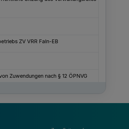
betriebs ZV VRR FaIn-EB
ung von Zuwendungen nach § 12 ÖPNVG
g des ZV VRR für das Jahr 2018