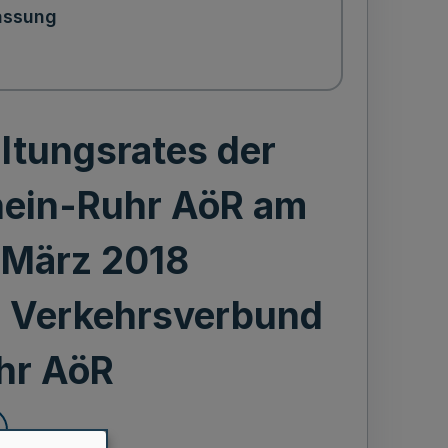
assung
ltungsrates der
hein-Ruhr AöR am
 März 2018
 Verkehrsverbund
hr AöR