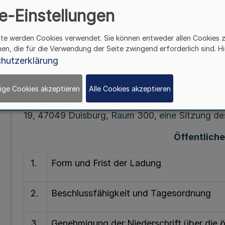
e-Einstellungen
Sitzung des Verwaltungsrates der V
am Mittwoch, 21.
ite werden Cookies verwendet. Sie können entweder allen Cookies 
hen, die für die Verwendung der Seite zwingend erforderlich sind. Hi
Bekanntmachung der Verkehrs
hutzerklärung
Vom 9. März
ige Cookies akzeptieren
Alle Cookies akzeptieren
Am Mittwoch, 21. März 2018, 10:30 Uhr, findet 
19, 47049 Duisburg, Raum 300, eine Sitzung de
Öffentliche
1.
Form und Frist der Ladung
2.
Beschlussfähigkeit und Tagesordnung
3.
Genehmigung der Niederschrift über die ö