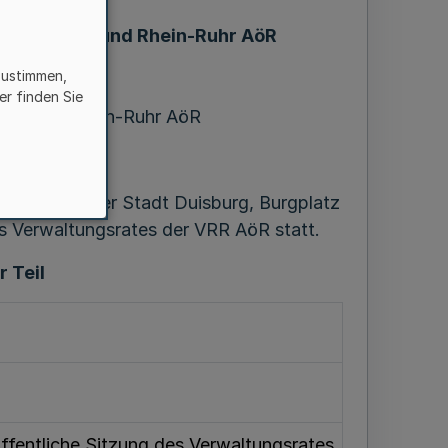
erkehrsverbund Rhein-Ruhr AöR
 März 2018
zustimmen,
er finden Sie
verbund Rhein-Ruhr AöR
 2018
im Rathaus der Stadt Duisburg, Burgplatz
s Verwaltungsrates der VRR AöR statt.
r Teil
ffentliche Sitzung des Verwaltungsrates