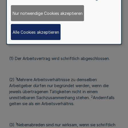
2
Berlin die Sonderregelungen in § 41.
Die
Sonderregelungen sind Bestandteil des TV-Ärzte.
Nur notwendige Cookies akzeptieren
§ 2
Alle Cookies akzeptieren
Arbeitsvertrag, Nebenabreden, Probezeit
(1) Der Arbeitsvertrag wird schriftlich abgeschlossen.
1
(2)
Mehrere Arbeitsverhältnisse zu demselben
Arbeitgeber dürfen nur begründet werden, wenn die
jeweils übertragenen Tätigkeiten nicht in einem
2
unmittelbaren Sachzusammenhang stehen.
Andernfalls
gelten sie als ein Arbeitsverhältnis.
1
(3)
Nebenabreden sind nur wirksam, wenn sie schriftlich