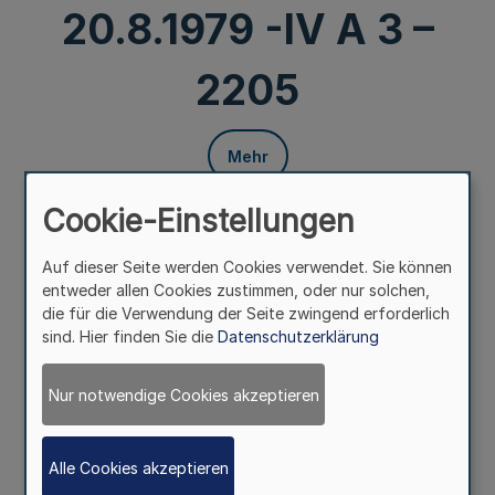
20.8.1979 -IV A 3 –
2205
Mehr
Übertragung von Verwaltungsaufgaben
Cookie-Einstellungen
nach dem Vereinsgesetz auf das
Bundesverwaltungsamt
Auf dieser Seite werden Cookies verwendet. Sie können
Bek. d. Innenministers v. 20.8.1979 -IV A 3 – 2205
entweder allen Cookies zustimmen, oder nur solchen,
die für die Verwendung der Seite zwingend erforderlich
sind. Hier finden Sie die
Datenschutzerklärung
Gem. § 11 Abs. 3 des Vereinsgesetzes vom 5. August 1964
(BGB1. I S. 593) veröffentliche ich die Bekanntmachung
des Bundesministers des Innern über die Übertragung von
Nur notwendige Cookies akzeptieren
Verwaltungsaufgaben nach dem Vereinsgesetz auf das
Bundesverwaltungsamt:
Alle Cookies akzeptieren