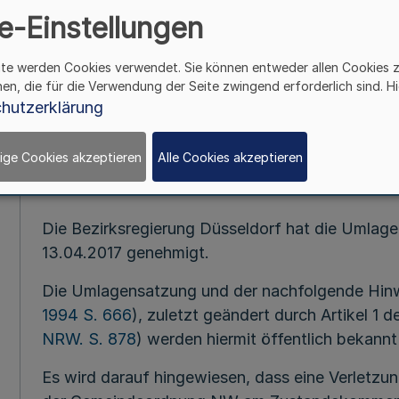
e-Einstellungen
Umlagensatzu
des Zweckverband Verkehr
ite werden Cookies verwendet. Sie können entweder allen Cookies 
(ZV VR
hen, die für die Verwendung der Seite zwingend erforderlich sind. Hi
hutzerklärung
Bekanntmachung des Zweckverbandes
vom 28. Apri
ige Cookies akzeptieren
Alle Cookies akzeptieren
Die Bezirksregierung Düsseldorf hat die Umla
13.04.2017 genehmigt.
Die Umlagensatzung und der nachfolgende Hin
1994 S. 666
), zuletzt geändert durch Artikel 1
NRW. S. 878
) werden hiermit öffentlich bekann
Es wird darauf hingewiesen, dass eine Verletzu