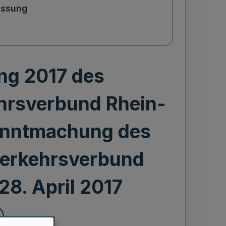
assung
ng 2017 des
hrsverbund Rhein-
anntmachung des
erkehrsverbund
8. April 2017