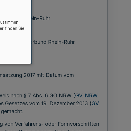
ng 2017
sverbund Rhein-Ruhr
zustimmen,
R)
er finden Sie
 Verkehrsverbund Rhein-Ruhr
l 2017
gensatzung 2017 mit Datum vom
weis nach § 7 Abs. 6 GO NRW (
GV. NRW.
 des Gesetzes vom 19. Dezember 2013 (
GV.
t gemacht.
ng von Verfahrens- oder Formvorschriften