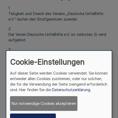
1
Tätigkeit und Zweck des Vereins „Deutsche Unfallhilfe
e.V.“ laufen den Strafgesetzen zuwider.
2
Der Verein Deutsche Unfallhilfe e.V. ist verboten. Er wird
aufgelöst.
3
Es ist verboten, Ersatzorganisationen für die Vereinigung
Cookie-Einstellungen
Deutsche Unfallhilfe e.V. zu bilden oder bestehende
Organisationen als Ersatzorganisationen fortzuführen.
Auf dieser Seite werden Cookies verwendet. Sie können
4
entweder allen Cookies zustimmen, oder nur solchen,
Das Vermögen des Vereins Deutsche Unfallhilfe e.V. wird
die für die Verwendung der Seite zwingend erforderlich
beschlagnahmt und eingezogen.
sind. Hier finden Sie die
Datenschutzerklärung
5
Die sofortige Vollziehung dieser Verfügung wird
Nur notwendige Cookies akzeptieren
angeordnet.
Die vorstehende Verfügung ist durch Beschluss des