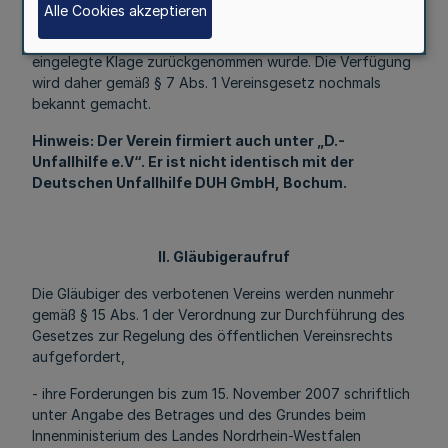
Alle Cookies akzeptieren
Oberverwaltungsgerichts vom 16.8.2007 (5 D 121/05)
unanfechtbar geworden, weil die gegen die Verfügung
eingelegte Klage zurückgenommen wurde. Die Verfügung
wird daher gemäß § 7 Abs. 1 Vereinsgesetz nochmals
bekannt gemacht.
Hinweis: Der Verein firmiert auch unter „D.-
Unfallhilfe e.V“. Er ist nicht identisch mit der
Deutschen Unfallhilfe DUH GmbH, Bochum.
II. Gläubigeraufruf
Die Gläubiger des verbotenen Vereins werden nunmehr
gemäß § 15 Abs. 1 der Verordnung zur Durchführung des
Gesetzes zur Regelung des öffentlichen Vereinsrechts
aufgefordert,
- ihre Forderungen bis zum 15. November 2007 schriftlich
unter Angabe des Betrages und des Grundes beim
Innenministerium des Landes Nordrhein-Westfalen