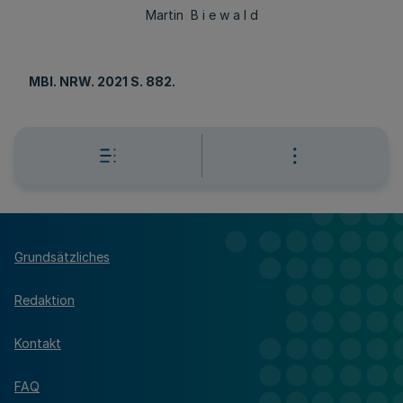
Martin B i e w a l d
MBl
. NRW. 2021 S. 882.
Grundsätzliches
Redaktion
Kontakt
FAQ