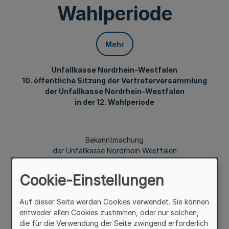
Wahlperiode
Mehr
Unfallkasse Nordrhein-Westfalen
10. öffentliche Sitzung der Vertreterversammlung
der Unfallkasse Nordrhein-Westfalen
in der 12. Wahlperiode
Bekanntmachung
der Unfallkasse Nordrhein Westfalen
Cookie-Einstellungen
Vom 28. Oktober 2021
Auf dieser Seite werden Cookies verwendet. Sie können
entweder allen Cookies zustimmen, oder nur solchen,
die für die Verwendung der Seite zwingend erforderlich
Die 10. öffentliche Sitzung der Vertreterversammlung der