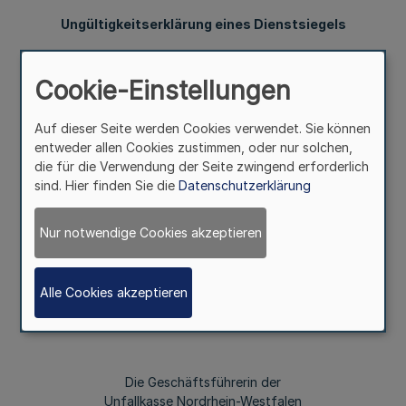
Ungültigkeitserklärung eines Dienstsiegels
Bekanntmachung der Unfallkasse Nordrhein-Westfalen
vom 8. März 2017
Cookie-Einstellungen
Auf dieser Seite werden Cookies verwendet. Sie können
entweder allen Cookies zustimmen, oder nur solchen,
Die Dienstsiegel Nr. 1 und Nr. 2 der Unfallkasse Nordrhein-
die für die Verwendung der Seite zwingend erforderlich
Westfalen werden für ungültig erklärt.
sind. Hier finden Sie die
Datenschutzerklärung
Die Dienstsiegel sind verloren gegangen. Bei Auffinden
der Siegel oder bei eventueller Feststellung einer
Nur notwendige Cookies akzeptieren
unbefugten Nutzung wird um sofortige Unterrichtung der
Unfallkasse Nordrhein-Westfalen, Geschäftsbereich
Personal, Bereich Personal/Organisation, Frau Monika
Alle Cookies akzeptieren
Stricker (Tel. 0211/9024-1334), Sankt-Franziskus-Str. 146,
40470 Düsseldorf, gebeten.
Die Geschäftsführerin der
Unfallkasse Nordrhein-Westfalen