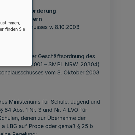
rung bei Beförderung
und Schulleitern
zustimmen,
ersonalausschusses v. 8.10.2003
er finden Sie
 7/03 –
t § 9 Abs. 2 der Geschäftsordnung des
telle v. 5.12.2001 – SMBl. NRW. 20304)
rsonalausschusses vom 8. Oktober 2003
des Ministeriums für Schule, Jugend und
 84 Abs. 1 Nr. 3 und Nr. 4 LVO für
n Schulen, denen zur Übernahme der
 a LBG auf Probe oder gemäß § 25 b
meine Regelung: