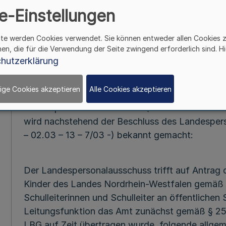
e-Einstellungen
Verbot der Sprungbeförde
von Schulleiterinnen 
ite werden Cookies verwendet. Sie können entweder allen Cookies 
Bek. der Geschäftsstelle des Landesp
hen, die für die Verwendung der Seite zwingend erforderlich sind. Hi
– 04.01 – 13 –
hutzerklärung
ige Cookies akzeptieren
Alle Cookies akzeptieren
Aufgrund des § 115 Abs. 1 LBG in Verbindung mi
Landespersonalausschusses (Bek. d. Geschäftss
wird nachstehend der Beschluss des Landespe
– 02.03 – 13 – 7/03 -) bekannt gemacht:
Der Landespersonalausschuss trifft auf Antrag 
Kinder des Landes Nordrhein-Westfalen gemäß §
Schulleiterinnen und Schulleiter an öffentliche
Leitungsfunktion das Amt zunächst gemäß § 25
LBG auf Zeit übertragen wurde, folgende allge