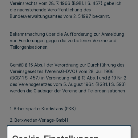
Vereinsrechts vom 28. 7. 1966 (BGB1. I S. 457) gebe ich
die nachstehende Veröffentlichung des
Bundesverwaltungsamtes vom 2. 5.1997 bekannt.
Bekanntmachung über die Aufforderung zur Anmeldung
von Forderungen gegen die verbotenen Vereine und
Teilorganisationen.
Gemäß § 15 Abs. l der Verordnung zur Durchführung des
Vereinsgesetzes (VereinsG-DVO) vom 28. Juli 1966
(BGB1.1 S. 457) in Verbindung mit § 13 Abs. l und § 19 Nr. 2
des Vereinsgesetzes vom 5. August 1964 (BGB1. I S. 593)
werden die Gläubiger der Vereine und Teilorganisationen
1. Arbeitspartei Kurdistans (PKK)
2. Berxwedan-Verlags-GmbH
3. Kurdistan-Haber-Ajansi-News Agenca (Kurd-Ha)