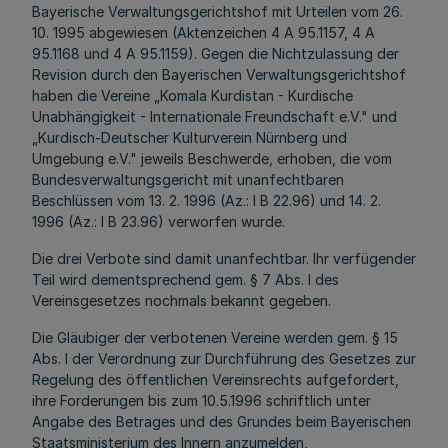
Bayerische Verwaltungsgerichtshof mit Urteilen vom 26.
10. 1995 abgewiesen (Aktenzeichen 4 A 95.1157, 4 A
95.1168 und 4 A 95.1159). Gegen die Nichtzulassung der
Revision durch den Bayerischen Verwaltungsgerichtshof
haben die Vereine „Komala Kurdistan - Kurdische
Unabhängigkeit - Internationale Freundschaft e.V." und
„Kurdisch-Deutscher Kulturverein Nürnberg und
Umgebung e.V." jeweils Beschwerde, erhoben, die vom
Bundesverwaltungsgericht mit unanfechtbaren
Beschlüssen vom 13. 2. 1996 (Az.: l B 22.96) und 14. 2.
1996 (Az.: l B 23.96) verworfen wurde.
Die drei Verbote sind damit unanfechtbar. Ihr verfügender
Teil wird dementsprechend gem. § 7 Abs. l des
Vereinsgesetzes nochmals bekannt gegeben.
Die Gläubiger der verbotenen Vereine werden gem. § 15
Abs. l der Verordnung zur Durchführung des Gesetzes zur
Regelung des öffentlichen Vereinsrechts aufgefordert,
ihre Forderungen bis zum 10.5.1996 schriftlich unter
Angabe des Betrages und des Grundes beim Bayerischen
Staatsministerium des Innern anzumelden,