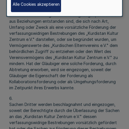
5.
Alle Cookies akzeptieren
Forderungen Dritter gegen das „Kurdistan Kultur Zentrum
e.V." werden beschlagnahmt und eingezogen, soweit sie
aus Beziehungen entstanden sind, die sich nach Art,
Umfang oder Zweck als eine vorsätzliche Förderung der
verfassungswidrigen Bestrebungen des „Kurdistan Kultur
Zentrum e.V." darstellen, oder sie begründet wurden, um
Vermögenswerte des „Kurdischen Elternvereins e.V." dem
behördlichen Zugriff zu entziehen oder den Wert des
Vereinsvermögens des „Kurdistan Kultur Zentrum e.V." zu
mindern. Hat der Gläubiger eine solche Forderung, durch
Abtretung erworben, wird sie eingezogen, soweit der
Gläubiger die Eigenschaft der Forderung als
Kollaborationsforderung oder als Umgehungsforderung
im Zeitpunkt ihres Erwerbs kannte.
6.
Sachen Dritter werden beschlagnahmt und eingezogen,
soweit der Berechtigte durch die Überlassung der Sachen
an das „Kurdistan Kultur Zentrum e.V." dessen
verfassungswidrige Bestrebungen vorsätzlich gefördert
hat oder die Sachen zur Förderung dieser Bestrebungen