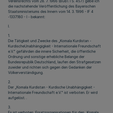
Vereinsrechts vom 28. 7. 1966 (BGB1. I S. 457) gebe ich
die nachstehende Veröffentlichung des Bayerischen
Staatsministeriums des Innern vom 14. 3. 1996 - IF 4
-1337.180 - l - bekannt:
I.
1.
Die Tätigkeit und Zwecke des „Komala Kurdistan -
KurdischeUnabhängigkeit - Internationale Freundschaft
e.V." gefährden die innere Sicherheit, die öffentliche
Ordnung und sonstige erhebliche Belange der
Bundesrepublik Deutschland, laufen den Strafgesetzen
zuwider und richten sich gegen den Gedanken der
Völkerverständigung.
2.
Der „Komala Kurdistan - Kurdische Unabhängigkeit -
Internationale Freundschaft e.V." ist verboten. Er wird
aufgelöst. .
3.
Es ist verboten, Ersatzorganisationen für den „Komala