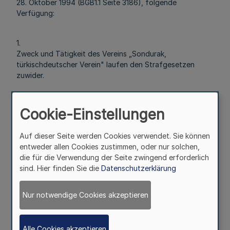
28. Oktober 1994 (BGB1.1 Seite 3186), folgende
Verfügung:
1.
Zweck und Tätigkeit des Vereins „Sondurak,
türkischdeutscher Verein" laufen den Strafgesetzen
zuwider.
2.
Der Verein „Sondurak, türkisch-deutscher Verein" ist
Cookie-Einstellungen
verboten. Er wird aufgelöst.
3.
Auf dieser Seite werden Cookies verwendet. Sie können
Es ist verboten, Ersatzorganisationen für den Verein
entweder allen Cookies zustimmen, oder nur solchen,
„Sondurak, türkisch-deutscher Verein" zu bilden oder
die für die Verwendung der Seite zwingend erforderlich
bestehende Organisationen als Ersatzorganisationen
sind. Hier finden Sie die
Datenschutzerklärung
fortzuführen.
Nur notwendige Cookies akzeptieren
4.
Das Vermögen des Vereins „Sondurak, türkisch-deutscher
Verein" wird beschlagnahmt und eingezogen.
Alle Cookies akzeptieren