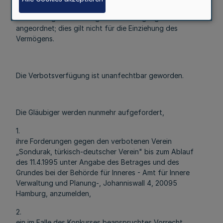
5.
Die sofortige Vollziehung dieser Verfügung wird
angeordnet; dies gilt nicht für die Einziehung des
Vermögens.
Die Verbotsverfügung ist unanfechtbar geworden.
Die Gläubiger werden nunmehr aufgefordert,
1.
ihre Forderungen gegen den verbotenen Verein
„Sondurak, türkisch-deutscher Verein" bis zum Ablauf
des 11.4.1995 unter Angabe des Betrages und des
Grundes bei der Behörde für Inneres - Amt für Innere
Verwaltung und Planung-, Johanniswall 4, 20095
Hamburg, anzumelden,
2.
ein im Falle des Konkurses beanspruchtes Vorrecht