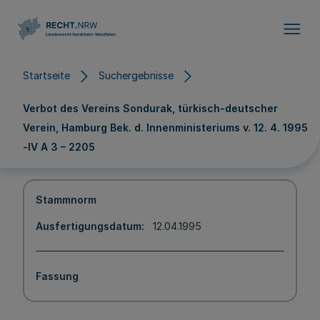
Direkt zum Inhalt
Startseite
Suchergebnisse
Verbot des Vereins Sondurak, türkisch-deutscher
Verein, Hamburg Bek. d. Innenministeriums v. 12. 4. 1995
-IV A 3 – 2205
Stammnorm
Ausfertigungsdatum
12.04.1995
Fassung