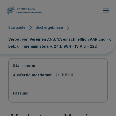
Direkt zum Inhalt
Startseite
Suchergebnisse
Verbot von Vereinen ANS/NA einschließlich AAR und FK
Bek. d. Innenministers v. 24.1.1984 - IV A 3 – 222
Stammnorm
Ausfertigungsdatum
24.01.1984
Fassung