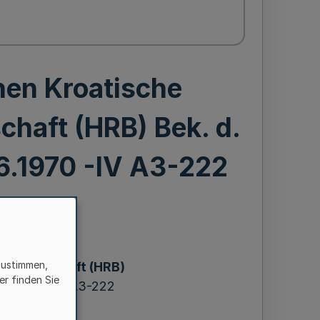
nen Kroatische
chaft (HRB) Bek. d.
.6.1970 -IV A3-222
ereinen
zustimmen,
 Bruderschaft (HRB)
er finden Sie
16.6.1970 -IV A3-222