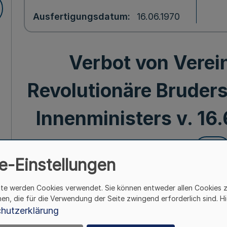
Ausfertigungsdatum
16.06.1970
Verbot von Verei
Revolutionäre Bruders
Innenministers v. 16
Mehr
e-Einstellungen
Verbot von V
ite werden Cookies verwendet. Sie können entweder allen Cookies 
Kroatische Revolutionäre
hen, die für die Verwendung der Seite zwingend erforderlich sind. Hi
Bek. d. Innenministers v. 
hutzerklärung