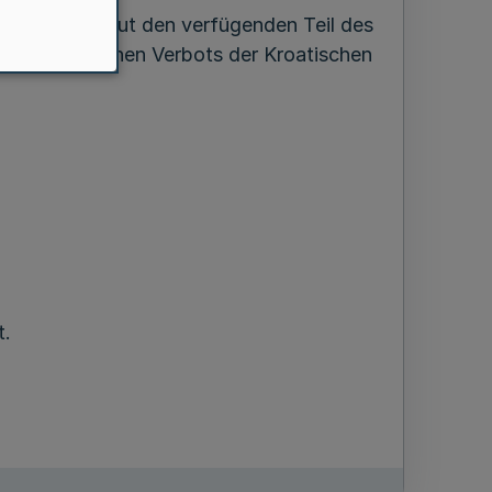
iche ich erneut den verfügenden Teil des
1968 erlassenen Verbots der Kroatischen
t.