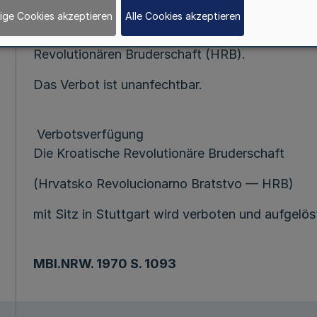
Gemäß § 7 Abs. l des Vereinsgesetzes veröffentl
ige Cookies akzeptieren
Alle Cookies akzeptieren
von dem Bundesminister des Innern am 24. Juni 
Revolutionären Bruderschaft (HRB).
Das Verbot ist unanfechtbar.
Verbotsverfügung
Die Kroatische Revolutionäre Bruderschaft
(Hrvatsko Revolucionarno Bratstvo — HRB)
mit Sitz in Stuttgart wird verboten und aufgelös
MBl.NRW
. 1970 S. 1093