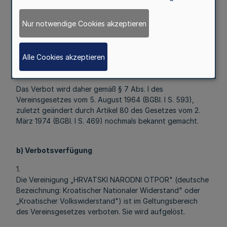
angeordnet; dies gilt nicht für die Einziehung des
Vermögens.
Nur notwendige Cookies akzeptieren
Das Verbot ist durch Urteil des
Bundesverwaltungsgerichts vom 25. Januar 1978 - I A
4.76 bestätigt worden.
Alle Cookies akzeptieren
Es ist unanfechtbar.
Das Verbot wird daher gemäß § 7 Abs. l des
Vereinsgesetzes vom 5. August 1964 (BGBl. I S. 593),
zuletzt geändert durch Artikel 80 des Gesetzes vom 2.
März 1974 (BGBl. I S. 469) nochmals bekannt gemacht.
b) Verbotsverfügung
1.
Die Vereinigung „HRVATSKI NARODNI OTPOR" (deutsche
Bezeichnung: Kroatischer Nationaler Widerstand" oder
„Kroatischer Volkswiderstand") ist im Geltungsbereich
des Vereinsgesetzes verboten. Sie wird aufgelöst.