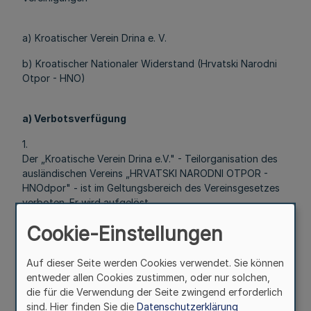
a) Kroatischer Verein Drina e. V.
b) Kroatischer Nationaler Widerstand (Hrvatski Narodni
Otpor - HNO)
a) Verbotsverfügung
1.
Der „Kroatische Verein Drina e.V." - Teilorganisation des
ausländischen Vereins „HRVATSKI NARODNI OTPOR -
HNOdpor" - ist im Geltungsbereich des Vereinsgesetzes
verboten. Er wird aufgelöst.
2.
Cookie-Einstellungen
Das Vermögen des „Kroatischen Vereins Drina e.V." wird
beschlagnahmt und eingezogen.
Auf dieser Seite werden Cookies verwendet. Sie können
entweder allen Cookies zustimmen, oder nur solchen,
3.
die für die Verwendung der Seite zwingend erforderlich
Die sofortige Vollziehung dieser Verfügung wird
sind. Hier finden Sie die
Datenschutzerklärung