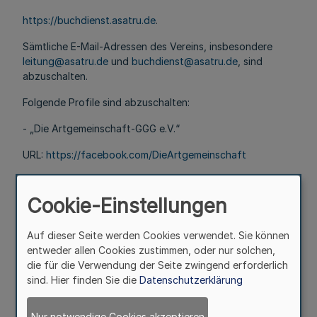
https://buchdienst.asatru.de
.
Sämtliche E-Mail-Adressen des Vereins, insbesondere
leitung@asatru.de
und
buchdienst@asatru.de
, sind
abzuschalten.
Folgende Profile sind abzuschalten:
- „Die Artgemeinschaft-GGG e.V.“
URL:
https://facebook.com/DieArtgemeinschaft
- „Nordische Zeitung“
Cookie-Einstellungen
URL:
https://facebook.com/NordischeZeitung
- „Die Jugendfeier“
Auf dieser Seite werden Cookies verwendet. Sie können
entweder allen Cookies zustimmen, oder nur solchen,
URL:
https://facebook.com/DieJugendfeier
die für die Verwendung der Seite zwingend erforderlich
sind. Hier finden Sie die
Datenschutzerklärung
- „Brauchtum im Artglauben“
URL:
https://facebook.com/BrauchtumimArtglauben
Nur notwendige Cookies akzeptieren