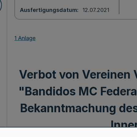
Ausfertigungsdatum
12.07.2021
1 Anlage
Verbot von Vereinen 
"Bandidos MC Federa
Bekanntmachung des
Inne