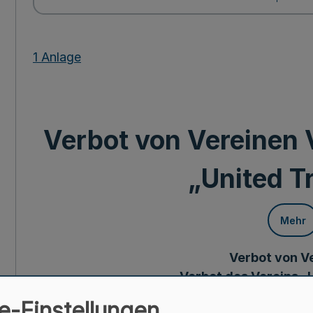
1 Anlage
Verbot von Vereinen 
„United T
Mehr
Verbot von V
Verbot des Vereins „
e-Einstellungen