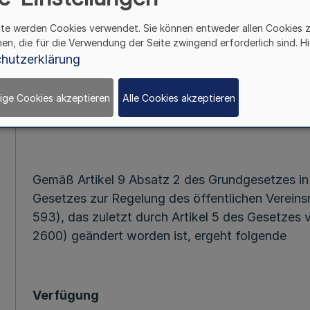
Bekanntma
ite werden Cookies verwendet. Sie können entweder allen Cookies 
des Ministeriums
hen, die für die Verwendung der Seite zwingend erforderlich sind. Hi
hutzerklärung
432 - 57.0
ige Cookies akzeptieren
Alle Cookies akzeptieren
Vom 14. Septem
Gemäß Artikel 9 Absatz 2 des Grundgesetzes in
Gesetzes zur Regelung des öffentlichen Vereins
593), das zuletzt durch Artikel 5 des Gesetzes
2600) geändert worden ist, ergeht folgende
Verfügung