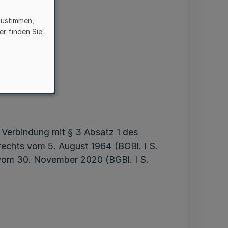
chung
zustimmen,
 des Innern
er finden Sie
7.11
ber 2022
 Verbindung mit § 3 Absatz 1 des
rechts vom 5. August 1964 (BGBl. I S.
 vom 30. November 2020 (BGBl. I S.