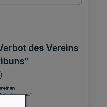
Verbot des Vereins
ribuns“
ereinen
United Tribuns“