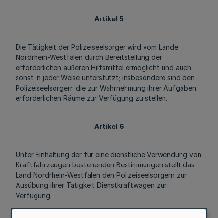
Artikel 5
Die Tätigkeit der Polizeiseelsorger wird vom Lande
Nordrhein-Westfalen durch Bereitstellung der
erforderlichen äußeren Hilfsmittel ermöglicht und auch
sonst in jeder Weise unterstützt; insbesondere sind den
Polizeiseelsorgern die zur Wahrnehmung ihrer Aufgaben
erforderlichen Räume zur Verfügung zu stellen.
Artikel 6
Unter Einhaltung der für eine dienstliche Verwendung von
Kraftfahrzeugen bestehenden Bestimmungen stellt das
Land Nordrhein-Westfalen den Polizeiseelsorgern zur
Ausübung ihrer Tätigkeit Dienstkraftwagen zur
Verfügung.