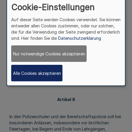
Artikel 7
Cookie-Einstellungen
1
Auf dieser Seite werden Cookies verwendet. Sie können
Für die geschlossen untergebrachten
entweder allen Cookies zustimmen, oder nur solchen,
Polizeivollzugsbeamten ist in der Regel 14tägig,
die für die Verwendung der Seite zwingend erforderlich
mindestens jedoch monatlich eine Stunde innerhalb der
sind. Hier finden Sie die
Datenschutzerklärung
Dienstzeit für die Erörterung religiöser Lebensfragen mit
dem Polizeiseelsorger zur Verfügung zu stellen.
2
Nur notwendige Cookies akzeptieren
Außerdem ist den geschlossen untergebrachten
Polizeivollzugsbeamten während der Dienstzeit
Gelegenheit zu persönlichen Aussprachen mit dem
Alle Cookies akzeptieren
Polizeiseelsorger sowie mindestens einmal im Monat zur
Teilnahme am Gottesdienst zu geben.
Artikel 8
In den Polizeischulen und der Bereitschaftspolizei soll bei
besonderen Anlässen, insbesondere vor kirchlichen
Feiertagen, bei Beginn und Ende von Lehrgängen,