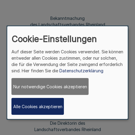
Bekanntmachung
des Landschaftsverbandes Rheinland
Cookie-Einstellungen
Vom 3. April 2023
Auf dieser Seite werden Cookies verwendet. Sie können
entweder allen Cookies zustimmen, oder nur solchen,
Die Vertretungsbefugnisse für die LVR-Kliniken des
die für die Verwendung der Seite zwingend erforderlich
Landschaftsverbandes Rheinland ab 15. März 2023 sind
sind. Hier finden Sie die
Datenschutzerklärung
im Internet unter www.bekanntmachungen.lvr.de
öffentlich bekannt gemacht worden.
Nur notwendige Cookies akzeptieren
Köln, den 3. April 2023
Alle Cookies akzeptieren
Die Direktorin des
Landschaftsverbandes Rheinland