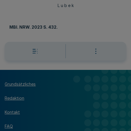
L u b e k
MBl
. NRW. 2023 S. 432.
Grundsätzliches
Redaktion
Kontakt
FAQ